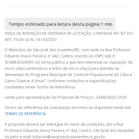
AVISO DE INTENÇÃO DE DISPENSA DE LICITAÇÃO, COM BASE NO §3º DO
ART. 75 DA LEI N. 14.133/2021
O Município de São José dos Ausentes/RS, com sede na Rua Professor
Eduardo Inácio Pereira, nº 442, Centro, inscrito no CNPJ: sob nº
92.868.850/0001-24, torna público a que tem interesse na Aquisição de
micro chips veterinários e leitor de micro-chips para atender às
demandas do Programa Municipal de Controle Populacional de Cães e
Gatos “Castrar é Amar”,
conforme c
ondições e especificações
constantes neste Termo de Referência.
Limite para apresentação da Proposta de Preços : 24/06/2026 23:59
Termo de referência da contratação encontra-se disponível neste link:
TERMO DE REFERÊNCIA
A proposta deverá ser entregue no Setor de Licitações, sito a Rua
Professor Eduardo Inácio Pereira, nº 442, Centro, São José dos Ausentes
ou pelo e-mail: licitacao@saojosedosausentes.rs.gov.br.