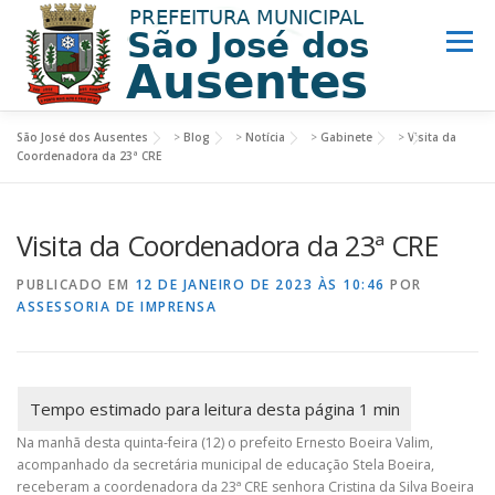
Menu
São José dos Ausentes
>
Blog
>
Notícia
>
Gabinete
>
Visita da
MUNICÍPIO
PREFEITURA
TURISMO
Coordenadora da 23ª CRE
Visita da Coordenadora da 23ª CRE
NOTÍCIAS
ACESSO INFORMAÇÃO
LINKS ÚTEIS
PUBLICADO EM
12 DE JANEIRO DE 2023 ÀS 10:46
POR
ASSESSORIA DE IMPRENSA
Na manhã desta quinta-feira (12) o prefeito Ernesto Boeira Valim,
acompanhado da secretária municipal de educação Stela Boeira,
receberam a coordenadora da 23ª CRE senhora Cristina da Silva Boeira