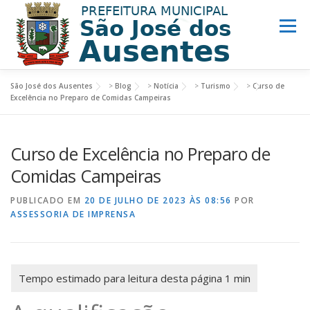
Menu
São José dos Ausentes
>
Blog
>
Notícia
>
Turismo
>
Curso de
MUNICÍPIO
PREFEITURA
TURISMO
Excelência no Preparo de Comidas Campeiras
Curso de Excelência no Preparo de
NOTÍCIAS
ACESSO INFORMAÇÃO
LINKS ÚTEIS
Comidas Campeiras
PUBLICADO EM
20 DE JULHO DE 2023 ÀS 08:56
POR
ASSESSORIA DE IMPRENSA