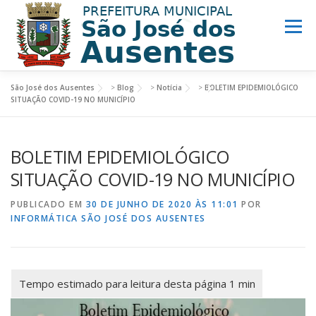
Menu
São José dos Ausentes
>
Blog
>
Notícia
>
BOLETIM EPIDEMIOLÓGICO
MUNICÍPIO
PREFEITURA
TURISMO
SITUAÇÃO COVID-19 NO MUNICÍPIO
BOLETIM EPIDEMIOLÓGICO
NOTÍCIAS
ACESSO INFORMAÇÃO
LINKS ÚTEIS
SITUAÇÃO COVID-19 NO MUNICÍPIO
PUBLICADO EM
30 DE JUNHO DE 2020 ÀS 11:01
POR
INFORMÁTICA SÃO JOSÉ DOS AUSENTES